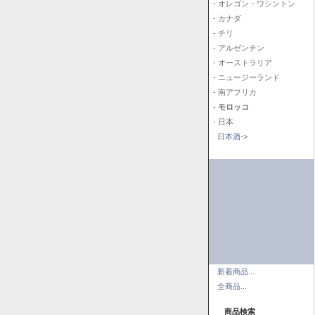
- オレゴン・ワシントン
- カナダ
- チリ
- アルゼンチン
- オーストラリア
- ニュージーランド
- 南アフリカ
- モロッコ
- 日本
日本酒->
新着商品...
全商品...
商品検索