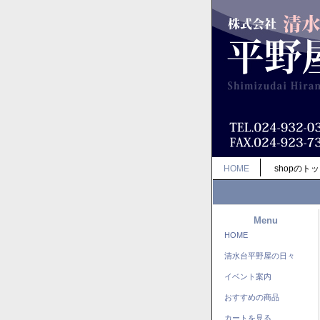
HOME
shopのト
Menu
HOME
清水台平野屋の日々
イベント案内
おすすめの商品
カートを見る