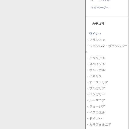
マイページへ
カテゴリ
ワイン
->
- フランス->
- シャンパン・ヴァンムスー-
>
- イタリア->
- スペイン->
- ポルトガル
- イギリス
- オーストリア
- ブルガリア
- ハンガリー
- ルーマニア
- ジョージア
- イスラエル
- ドイツ->
- カリフォルニア