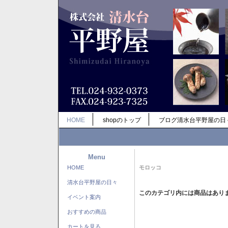
HOME
shopのトップ
ブログ清水台平野屋の日
Menu
HOME
モロッコ
清水台平野屋の日々
このカテゴリ内には商品はあり
イベント案内
おすすめの商品
カートを見る