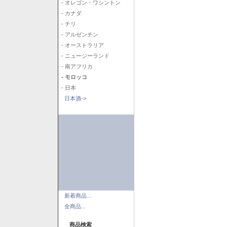
- オレゴン・ワシントン
- カナダ
- チリ
- アルゼンチン
- オーストラリア
- ニュージーランド
- 南アフリカ
- モロッコ
- 日本
日本酒->
新着商品...
全商品...
商品検索