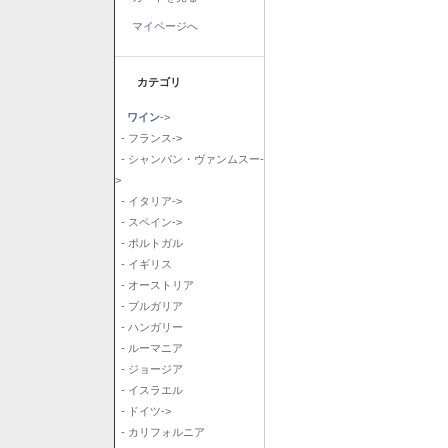
マイページへ
カテゴリ
ワイン
->
- フランス->
- シャンパン・ヴァンムスー-
>
- イタリア->
- スペイン->
- ポルトガル
- イギリス
- オーストリア
- ブルガリア
- ハンガリー
- ルーマニア
- ジョージア
- イスラエル
- ドイツ->
- カリフォルニア