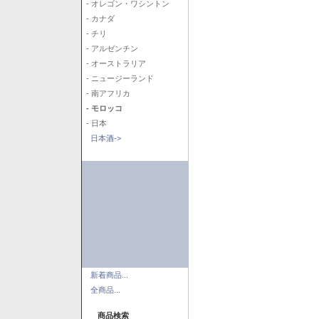
- オレゴン・ワシントン
- カナダ
- チリ
- アルゼンチン
- オーストラリア
- ニュージーランド
- 南アフリカ
- モロッコ
- 日本
日本酒->
新着商品...
全商品...
商品検索