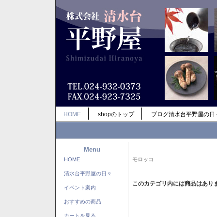
HOME
shopのトップ
ブログ清水台平野屋の日
Menu
HOME
モロッコ
清水台平野屋の日々
このカテゴリ内には商品はあり
イベント案内
おすすめの商品
カートを見る