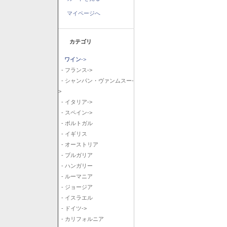
マイページへ
カテゴリ
ワイン
->
- フランス->
- シャンパン・ヴァンムスー-
>
- イタリア->
- スペイン->
- ポルトガル
- イギリス
- オーストリア
- ブルガリア
- ハンガリー
- ルーマニア
- ジョージア
- イスラエル
- ドイツ->
- カリフォルニア