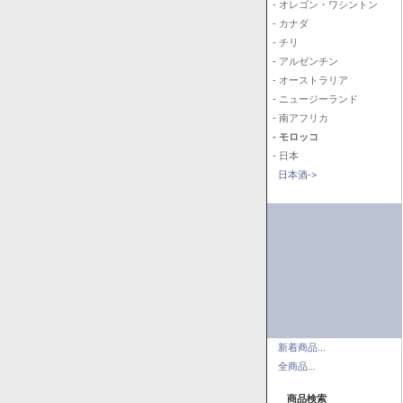
- オレゴン・ワシントン
- カナダ
- チリ
- アルゼンチン
- オーストラリア
- ニュージーランド
- 南アフリカ
- モロッコ
- 日本
日本酒->
新着商品...
全商品...
商品検索