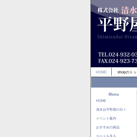
HOME
shopのト
Menu
HOME
清水台平野屋の日々
イベント案内
おすすめの商品
カートを見る