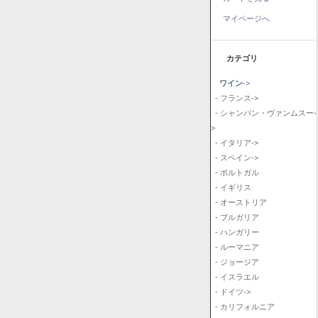
マイページへ
カテゴリ
ワイン
->
- フランス->
- シャンパン・ヴァンムスー-
>
- イタリア->
- スペイン->
- ポルトガル
- イギリス
- オーストリア
- ブルガリア
- ハンガリー
- ルーマニア
- ジョージア
- イスラエル
- ドイツ->
- カリフォルニア