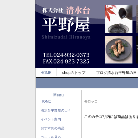
HOME
shopのトップ
ブログ清水台平野屋の日
Menu
HOME
モロッコ
清水台平野屋の日々
このカテゴリ内には商品はあり
イベント案内
おすすめの商品
カートを見る