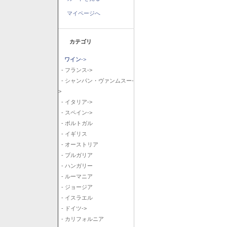
マイページへ
カテゴリ
ワイン
->
- フランス->
- シャンパン・ヴァンムスー-
>
- イタリア->
- スペイン->
- ポルトガル
- イギリス
- オーストリア
- ブルガリア
- ハンガリー
- ルーマニア
- ジョージア
- イスラエル
- ドイツ->
- カリフォルニア