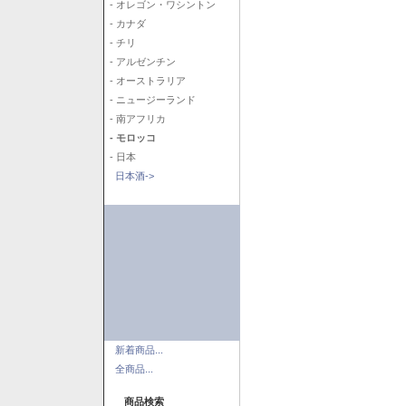
- オレゴン・ワシントン
- カナダ
- チリ
- アルゼンチン
- オーストラリア
- ニュージーランド
- 南アフリカ
- モロッコ
- 日本
日本酒->
新着商品...
全商品...
商品検索