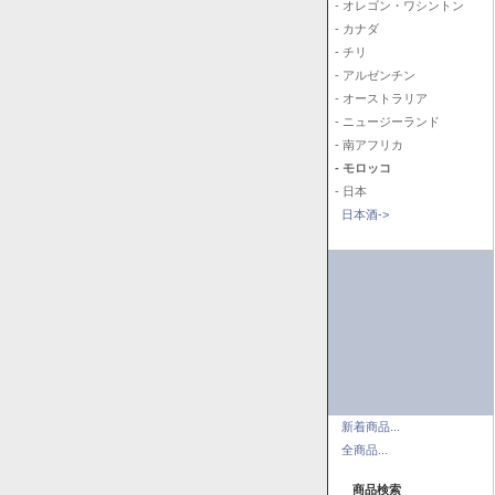
- オレゴン・ワシントン
- カナダ
- チリ
- アルゼンチン
- オーストラリア
- ニュージーランド
- 南アフリカ
- モロッコ
- 日本
日本酒->
新着商品...
全商品...
商品検索