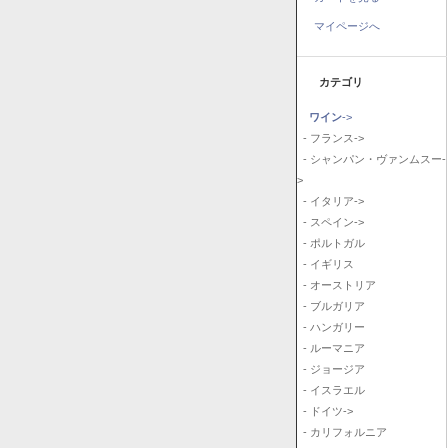
マイページへ
カテゴリ
ワイン
->
- フランス->
- シャンパン・ヴァンムスー-
>
- イタリア->
- スペイン->
- ポルトガル
- イギリス
- オーストリア
- ブルガリア
- ハンガリー
- ルーマニア
- ジョージア
- イスラエル
- ドイツ->
- カリフォルニア