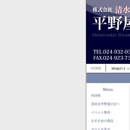
HOME
shopのト
Menu
HOME
清水台平野屋の日々
イベント案内
おすすめの商品
カートを見る