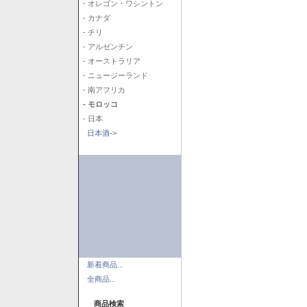
- オレゴン・ワシントン
- カナダ
- チリ
- アルゼンチン
- オーストラリア
- ニュージーランド
- 南アフリカ
- モロッコ
- 日本
日本酒->
新着商品...
全商品...
商品検索