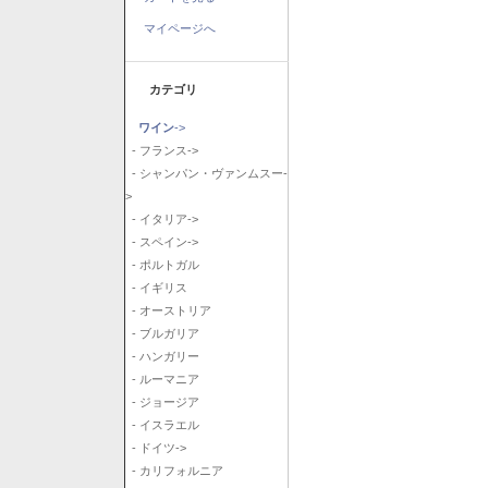
マイページへ
カテゴリ
ワイン
->
- フランス->
- シャンパン・ヴァンムスー-
>
- イタリア->
- スペイン->
- ポルトガル
- イギリス
- オーストリア
- ブルガリア
- ハンガリー
- ルーマニア
- ジョージア
- イスラエル
- ドイツ->
- カリフォルニア