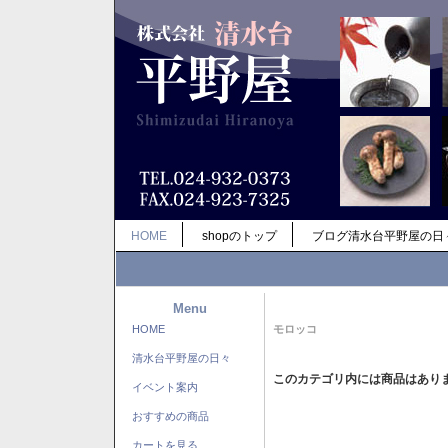
HOME
shopのトップ
ブログ清水台平野屋の日
Menu
HOME
モロッコ
清水台平野屋の日々
このカテゴリ内には商品はあり
イベント案内
おすすめの商品
カートを見る