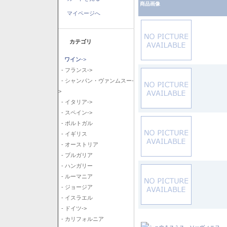
商品画像
マイページへ
カテゴリ
ワイン
->
- フランス->
- シャンパン・ヴァンムスー-
>
- イタリア->
- スペイン->
- ポルトガル
- イギリス
- オーストリア
- ブルガリア
- ハンガリー
- ルーマニア
- ジョージア
- イスラエル
- ドイツ->
- カリフォルニア