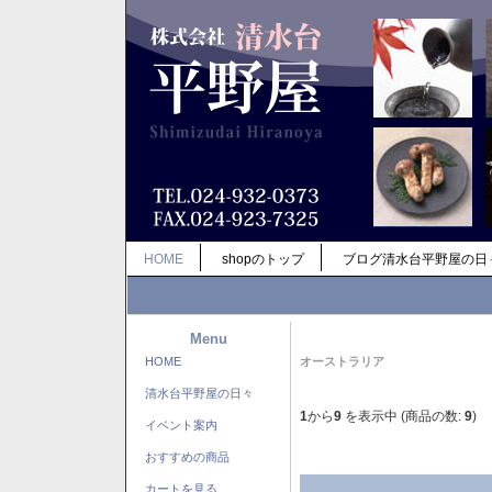
HOME
shopのトップ
ブログ清水台平野屋の日
Menu
HOME
オーストラリア
清水台平野屋の日々
1
から
9
を表示中 (商品の数:
9
)
イベント案内
おすすめの商品
カートを見る