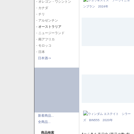
- オレゴン・ワシントン
- カナダ
- チリ
- アルゼンチン
- オーストラリア
- ニュージーランド
- 南アフリカ
- モロッコ
- 日本
日本酒->
新着商品...
全商品...
商品検索