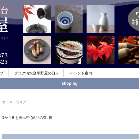
ップ
ブログ清水台平野屋の日々
イベント案内
shoping
オーストラリア
1
から
9
を表示中 (商品の数:
9
)