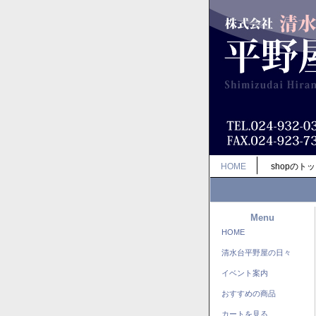
HOME
shopのト
Menu
HOME
清水台平野屋の日々
イベント案内
おすすめの商品
カートを見る