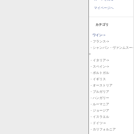
マイページへ
カテゴリ
ワイン
->
- フランス->
- シャンパン・ヴァンムスー-
>
- イタリア->
- スペイン->
- ポルトガル
- イギリス
- オーストリア
- ブルガリア
- ハンガリー
- ルーマニア
- ジョージア
- イスラエル
- ドイツ->
- カリフォルニア