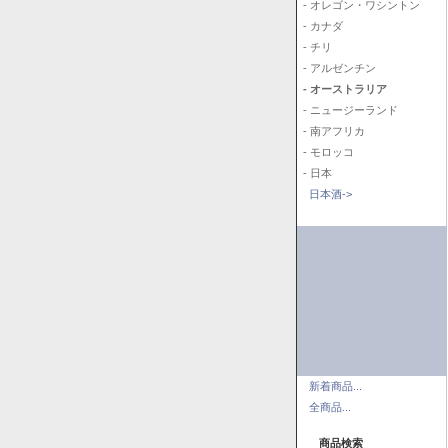
- オレゴン・ワシントン
- カナダ
- チリ
- アルゼンチン
- オーストラリア
- ニュージーランド
- 南アフリカ
- モロッコ
- 日本
日本酒->
新着商品...
全商品...
商品検索