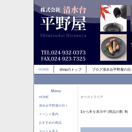
HOME
shopのトップ
ブログ清水台平野屋の日
Menu
HOME
オーストラリア
清水台平野屋の日々
1
から
9
を表示中 (商品の数:
9
)
イベント案内
おすすめの商品
カートを見る