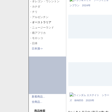
- オレゴン・ワシントン
- カナダ
- チリ
- アルゼンチン
- オーストラリア
- ニュージーランド
- 南アフリカ
- モロッコ
- 日本
日本酒->
新着商品...
全商品...
商品検索