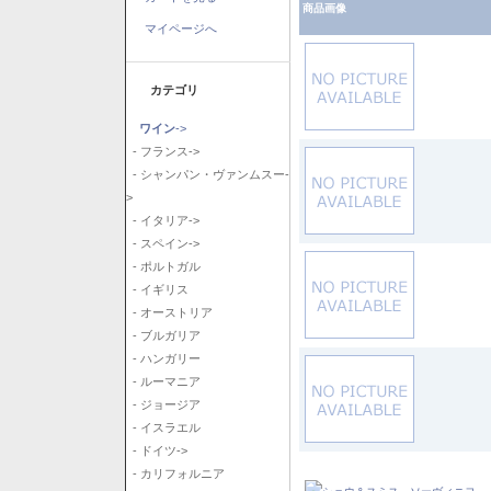
商品画像
マイページへ
カテゴリ
ワイン
->
- フランス->
- シャンパン・ヴァンムスー-
>
- イタリア->
- スペイン->
- ポルトガル
- イギリス
- オーストリア
- ブルガリア
- ハンガリー
- ルーマニア
- ジョージア
- イスラエル
- ドイツ->
- カリフォルニア