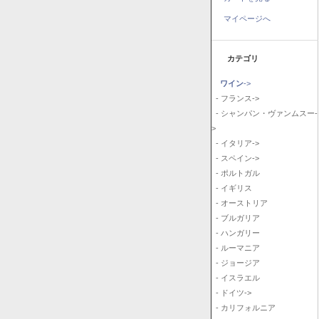
マイページへ
カテゴリ
ワイン
->
- フランス->
- シャンパン・ヴァンムスー-
>
- イタリア->
- スペイン->
- ポルトガル
- イギリス
- オーストリア
- ブルガリア
- ハンガリー
- ルーマニア
- ジョージア
- イスラエル
- ドイツ->
- カリフォルニア