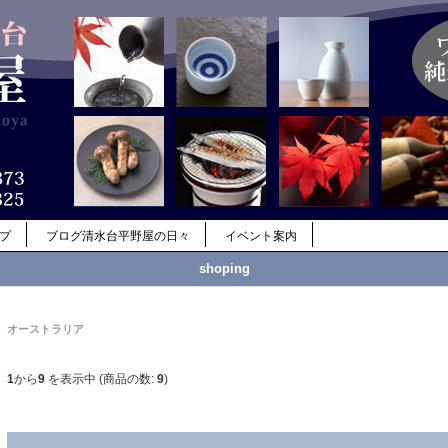
ップ
ブログ清水台平野屋の日々
イベント案内
shoping
オーストラリア
1
から
9
を表示中 (商品の数:
9
)