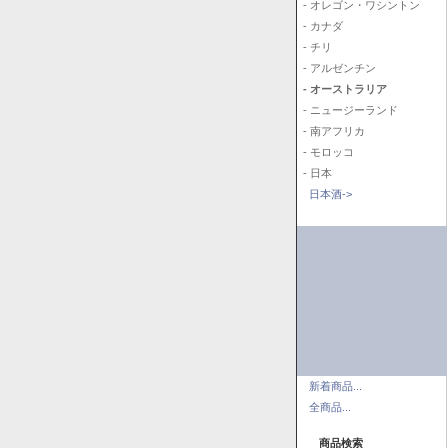
- オレゴン・ワシントン
- カナダ
- チリ
- アルゼンチン
- オーストラリア
- ニュージーランド
- 南アフリカ
- モロッコ
- 日本
日本酒->
新着商品...
全商品...
商品検索