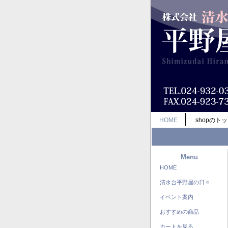
HOME
shopのト
Menu
HOME
清水台平野屋の日々
イベント案内
おすすめの商品
カートを見る