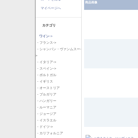
商品画像
マイページへ
カテゴリ
ワイン
->
- フランス->
- シャンパン・ヴァンムスー-
>
- イタリア->
- スペイン->
- ポルトガル
- イギリス
- オーストリア
- ブルガリア
- ハンガリー
- ルーマニア
- ジョージア
- イスラエル
- ドイツ->
- カリフォルニア