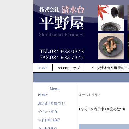
HOME
shopのトップ
ブログ清水台平野屋の日
Menu
HOME
オーストラリア
清水台平野屋の日々
1
から
9
を表示中 (商品の数:
9
)
イベント案内
おすすめの商品
カートを見る