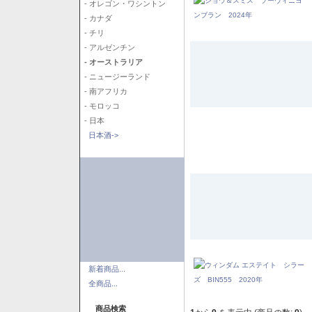
- オレゴン・ワシントン
- カナダ
- チリ
- アルゼンチン
- オーストラリア
- ニュージーランド
- 南アフリカ
- モロッコ
- 日本
日本酒->
新着商品...
全商品...
商品検索