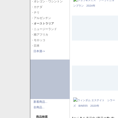
- オレゴン・ワシントン
- カナダ
- チリ
- アルゼンチン
- オーストラリア
- ニュージーランド
- 南アフリカ
- モロッコ
- 日本
日本酒->
新着商品...
全商品...
商品検索