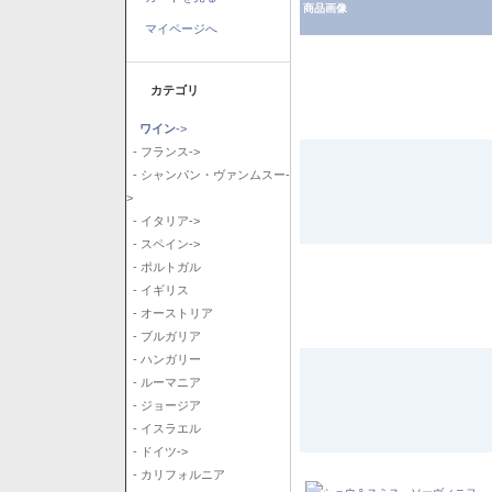
商品画像
マイページへ
カテゴリ
ワイン
->
- フランス->
- シャンパン・ヴァンムスー-
>
- イタリア->
- スペイン->
- ポルトガル
- イギリス
- オーストリア
- ブルガリア
- ハンガリー
- ルーマニア
- ジョージア
- イスラエル
- ドイツ->
- カリフォルニア