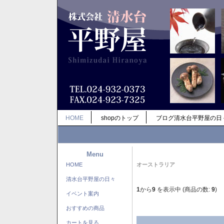
HOME
shopのトップ
ブログ清水台平野屋の日
Menu
HOME
オーストラリア
清水台平野屋の日々
1
から
9
を表示中 (商品の数:
9
)
イベント案内
おすすめの商品
カートを見る