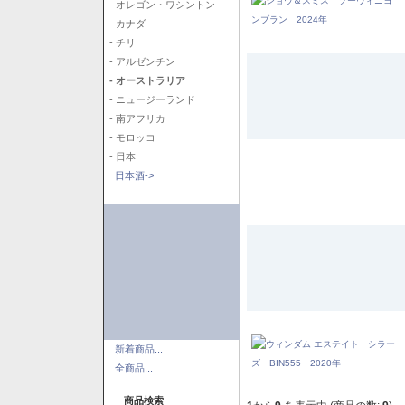
- オレゴン・ワシントン
- カナダ
- チリ
- アルゼンチン
- オーストラリア
- ニュージーランド
- 南アフリカ
- モロッコ
- 日本
日本酒->
新着商品...
全商品...
商品検索