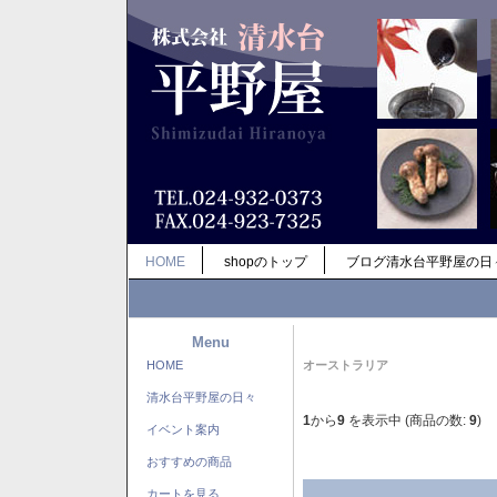
HOME
shopのトップ
ブログ清水台平野屋の日
Menu
HOME
オーストラリア
清水台平野屋の日々
1
から
9
を表示中 (商品の数:
9
)
イベント案内
おすすめの商品
カートを見る