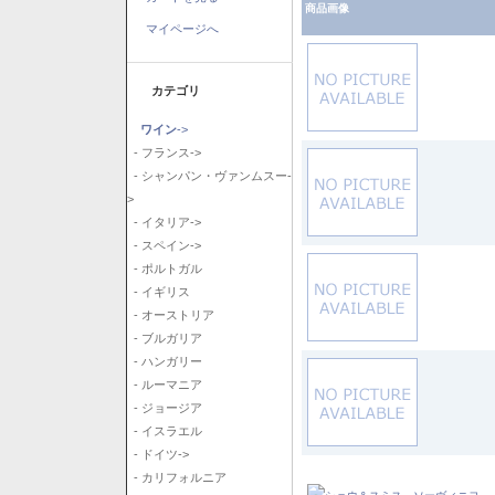
商品画像
マイページへ
カテゴリ
ワイン
->
- フランス->
- シャンパン・ヴァンムスー-
>
- イタリア->
- スペイン->
- ポルトガル
- イギリス
- オーストリア
- ブルガリア
- ハンガリー
- ルーマニア
- ジョージア
- イスラエル
- ドイツ->
- カリフォルニア