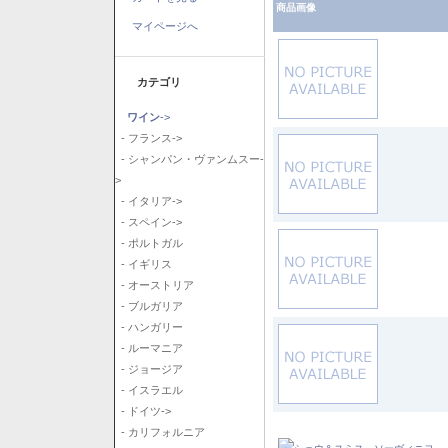
商品画像
マイページへ
カテゴリ
ワイン
->
- フランス->
- シャンパン・ヴァンムスー-
>
- イタリア->
- スペイン->
- ポルトガル
- イギリス
- オーストリア
- ブルガリア
- ハンガリー
- ルーマニア
- ジョージア
- イスラエル
- ドイツ->
- カリフォルニア