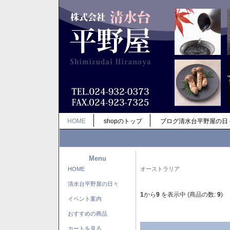
HOME
shopのトップ
ブログ清水台平野屋の日
Menu
HOME
オーストラリア
清水台平野屋の日々
1
から
9
を表示中 (商品の数:
9
)
イベント案内
おすすめの商品
カートを見る