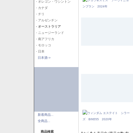
- オレゴン・ワシントン
- カナダ
- チリ
- アルゼンチン
- オーストラリア
- ニュージーランド
- 南アフリカ
- モロッコ
- 日本
日本酒->
新着商品...
全商品...
商品検索