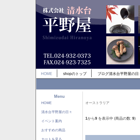
HOME
shopのトップ
ブログ清水台平野屋の日
Menu
HOME
オーストラリア
清水台平野屋の日々
1
から
9
を表示中 (商品の数:
9
)
イベント案内
おすすめの商品
カートを見る