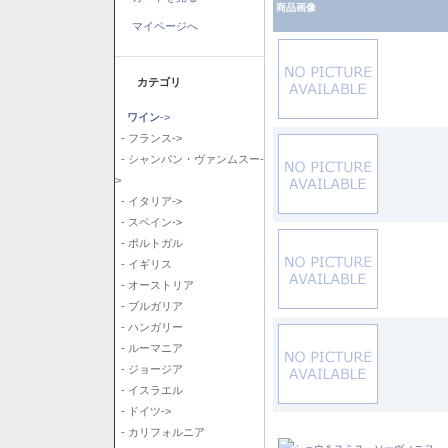
商品画像
マイページへ
カテゴリ
ワイン
->
- フランス->
- シャンパン・ヴァンムスー-
>
- イタリア->
- スペイン->
- ポルトガル
- イギリス
- オーストリア
- ブルガリア
- ハンガリー
- ルーマニア
- ジョージア
- イスラエル
- ドイツ->
- カリフォルニア