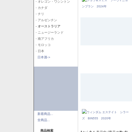
- オレゴン・ワシントン
- カナダ
- チリ
- アルゼンチン
- オーストラリア
- ニュージーランド
- 南アフリカ
- モロッコ
- 日本
日本酒->
新着商品...
全商品...
商品検索