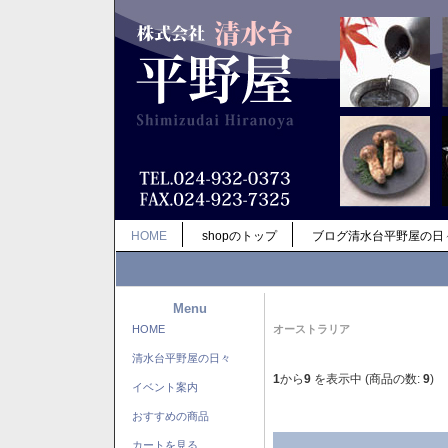
HOME
shopのトップ
ブログ清水台平野屋の日
Menu
HOME
オーストラリア
清水台平野屋の日々
1
から
9
を表示中 (商品の数:
9
)
イベント案内
おすすめの商品
カートを見る