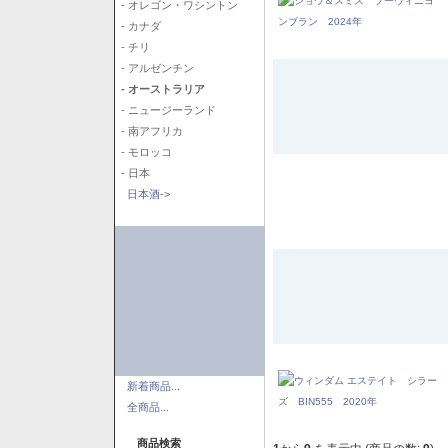
- オレゴン・ワシントン
- カナダ
- チリ
- アルゼンチン
- オーストラリア
- ニュージーランド
- 南アフリカ
- モロッコ
- 日本
日本酒->
新着商品...
全商品...
商品検索