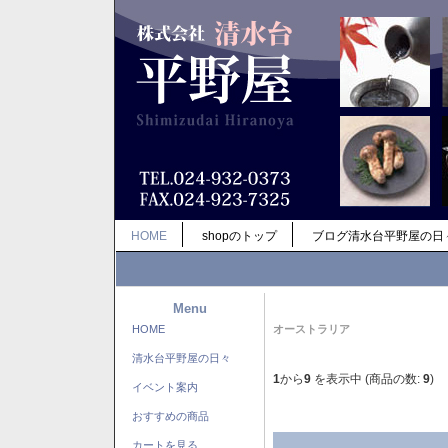
HOME
shopのトップ
ブログ清水台平野屋の日
Menu
HOME
オーストラリア
清水台平野屋の日々
1
から
9
を表示中 (商品の数:
9
)
イベント案内
おすすめの商品
カートを見る