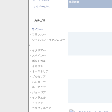
商品画像
マイページへ
カテゴリ
ワイン
->
- フランス->
- シャンパン・ヴァンムスー-
>
- イタリア->
- スペイン->
- ポルトガル
- イギリス
- オーストリア
- ブルガリア
- ハンガリー
- ルーマニア
- ジョージア
- イスラエル
- ドイツ->
- カリフォルニア