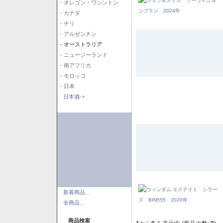
- オレゴン・ワシントン
- カナダ
- チリ
- アルゼンチン
- オーストラリア
- ニュージーランド
- 南アフリカ
- モロッコ
- 日本
日本酒->
新着商品...
全商品...
商品検索