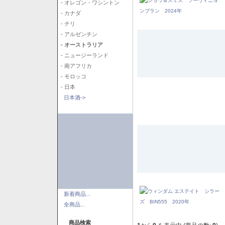
- オレゴン・ワシントン
- カナダ
- チリ
- アルゼンチン
- オーストラリア
- ニュージーランド
- 南アフリカ
- モロッコ
- 日本
日本酒->
新着商品...
全商品...
商品検索