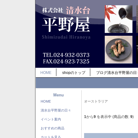
HOME
shopのトップ
ブログ清水台平野屋の日
Menu
HOME
オーストラリア
清水台平野屋の日々
1
から
9
を表示中 (商品の数:
9
)
イベント案内
おすすめの商品
カートを見る