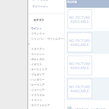
商品画像
マイページへ
カテゴリ
ワイン
->
- フランス->
- シャンパン・ヴァンムスー-
>
- イタリア->
- スペイン->
- ポルトガル
- イギリス
- オーストリア
- ブルガリア
- ハンガリー
- ルーマニア
- ジョージア
- イスラエル
- ドイツ->
- カリフォルニア