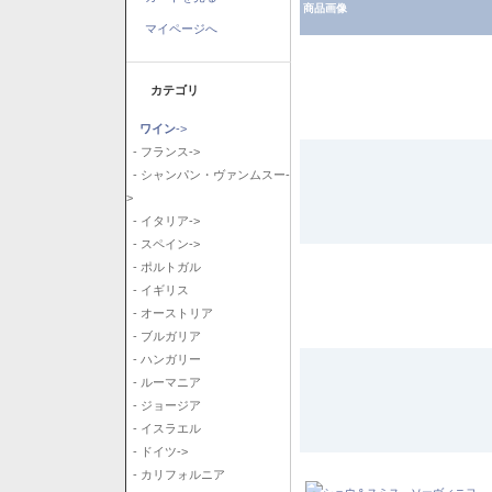
商品画像
マイページへ
カテゴリ
ワイン
->
- フランス->
- シャンパン・ヴァンムスー-
>
- イタリア->
- スペイン->
- ポルトガル
- イギリス
- オーストリア
- ブルガリア
- ハンガリー
- ルーマニア
- ジョージア
- イスラエル
- ドイツ->
- カリフォルニア