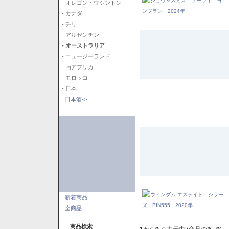
- オレゴン・ワシントン
- カナダ
- チリ
- アルゼンチン
- オーストラリア
- ニュージーランド
- 南アフリカ
- モロッコ
- 日本
日本酒->
新着商品...
全商品...
商品検索