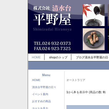
HOME
shopのトップ
ブログ清水台平野屋の日
Menu
HOME
オーストラリア
清水台平野屋の日々
1
から
9
を表示中 (商品の数:
9
)
イベント案内
おすすめの商品
カートを見る