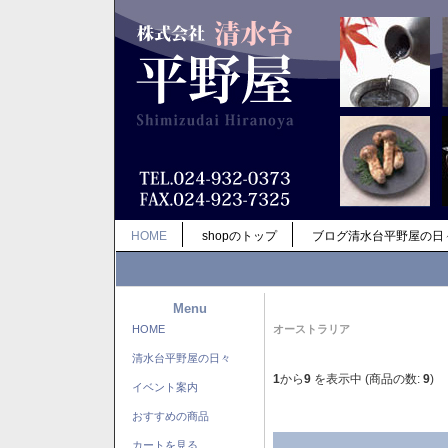
HOME
shopのトップ
ブログ清水台平野屋の日
Menu
HOME
オーストラリア
清水台平野屋の日々
1
から
9
を表示中 (商品の数:
9
)
イベント案内
おすすめの商品
カートを見る