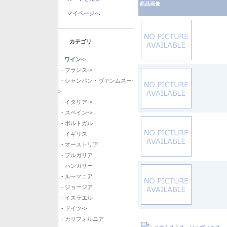
商品画像
マイページへ
カテゴリ
ワイン
->
- フランス->
- シャンパン・ヴァンムスー-
>
- イタリア->
- スペイン->
- ポルトガル
- イギリス
- オーストリア
- ブルガリア
- ハンガリー
- ルーマニア
- ジョージア
- イスラエル
- ドイツ->
- カリフォルニア