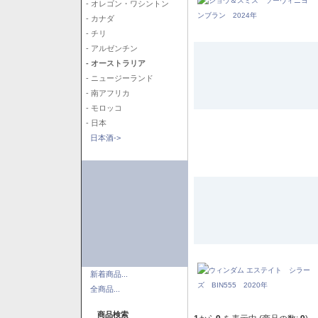
- オレゴン・ワシントン
- カナダ
- チリ
- アルゼンチン
- オーストラリア
- ニュージーランド
- 南アフリカ
- モロッコ
- 日本
日本酒->
新着商品...
全商品...
商品検索