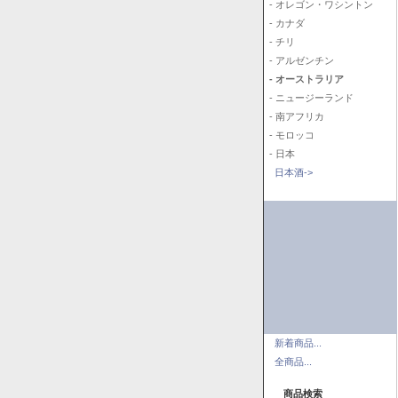
- オレゴン・ワシントン
- カナダ
- チリ
- アルゼンチン
- オーストラリア
- ニュージーランド
- 南アフリカ
- モロッコ
- 日本
日本酒->
新着商品...
全商品...
商品検索