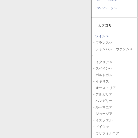
マイページへ
カテゴリ
ワイン
->
- フランス->
- シャンパン・ヴァンムスー-
>
- イタリア->
- スペイン->
- ポルトガル
- イギリス
- オーストリア
- ブルガリア
- ハンガリー
- ルーマニア
- ジョージア
- イスラエル
- ドイツ->
- カリフォルニア