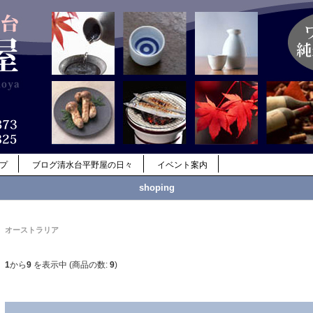
ップ
ブログ清水台平野屋の日々
イベント案内
shoping
オーストラリア
1
から
9
を表示中 (商品の数:
9
)