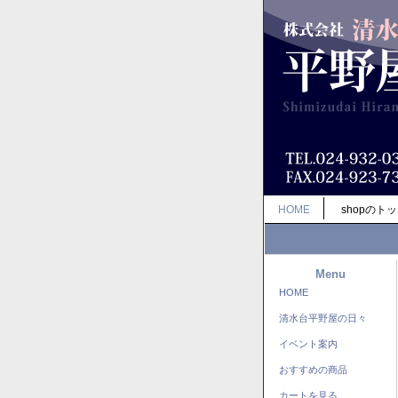
HOME
shopのト
Menu
HOME
清水台平野屋の日々
イベント案内
おすすめの商品
カートを見る