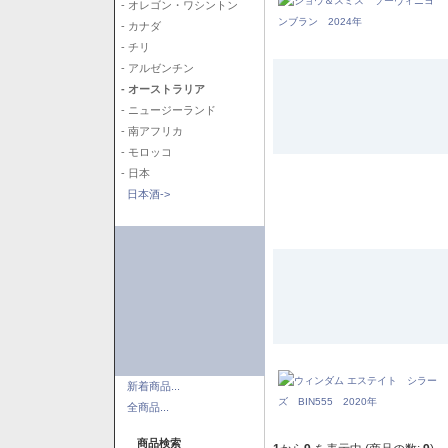
- オレゴン・ワシントン
- カナダ
- チリ
- アルゼンチン
- オーストラリア
- ニュージーランド
- 南アフリカ
- モロッコ
- 日本
日本酒->
新着商品...
全商品...
商品検索