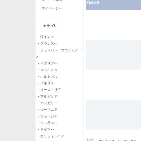
商品画像
マイページへ
カテゴリ
ワイン
->
- フランス->
- シャンパン・ヴァンムスー-
>
- イタリア->
- スペイン->
- ポルトガル
- イギリス
- オーストリア
- ブルガリア
- ハンガリー
- ルーマニア
- ジョージア
- イスラエル
- ドイツ->
- カリフォルニア