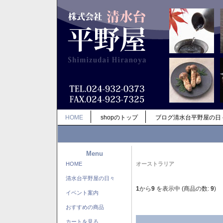
HOME
shopのトップ
ブログ清水台平野屋の日
Menu
HOME
オーストラリア
清水台平野屋の日々
1
から
9
を表示中 (商品の数:
9
)
イベント案内
おすすめの商品
カートを見る