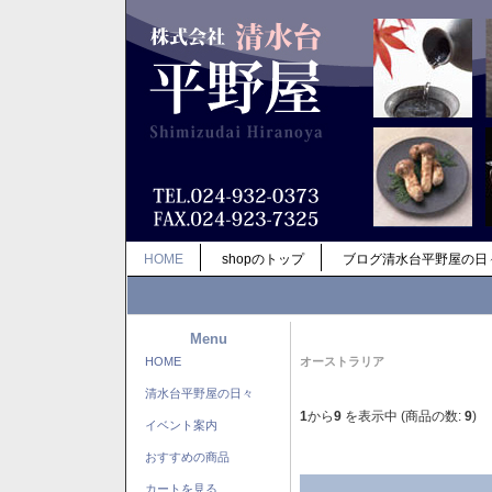
HOME
shopのトップ
ブログ清水台平野屋の日
Menu
HOME
オーストラリア
清水台平野屋の日々
1
から
9
を表示中 (商品の数:
9
)
イベント案内
おすすめの商品
カートを見る