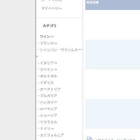
商品画像
マイページへ
カテゴリ
ワイン
->
- フランス->
- シャンパン・ヴァンムスー-
>
- イタリア->
- スペイン->
- ポルトガル
- イギリス
- オーストリア
- ブルガリア
- ハンガリー
- ルーマニア
- ジョージア
- イスラエル
- ドイツ->
- カリフォルニア