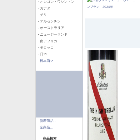
- オレゴン・ワシントン
- カナダ
- チリ
- アルゼンチン
- オーストラリア
- ニュージーランド
- 南アフリカ
- モロッコ
- 日本
日本酒->
新着商品...
全商品...
商品検索