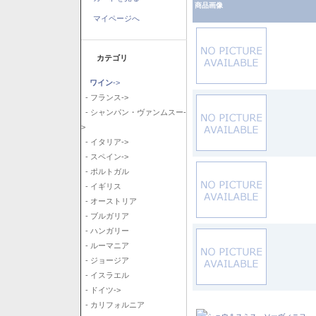
商品画像
マイページへ
カテゴリ
ワイン
->
- フランス->
- シャンパン・ヴァンムスー-
>
- イタリア->
- スペイン->
- ポルトガル
- イギリス
- オーストリア
- ブルガリア
- ハンガリー
- ルーマニア
- ジョージア
- イスラエル
- ドイツ->
- カリフォルニア