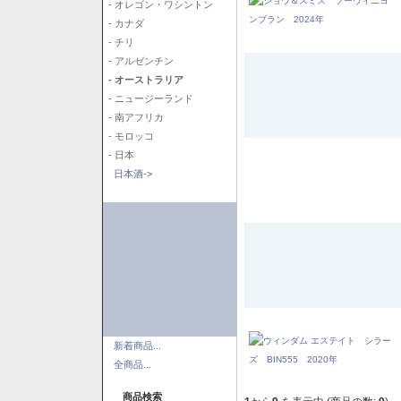
- オレゴン・ワシントン
- カナダ
- チリ
- アルゼンチン
- オーストラリア
- ニュージーランド
- 南アフリカ
- モロッコ
- 日本
日本酒->
新着商品...
全商品...
商品検索