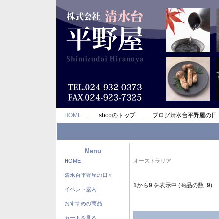
HOME
shopのトップ
ブログ清水台平野屋の日
Menu
HOME
オーストラリア
清水台平野屋の日々
1
から
9
を表示中 (商品の数:
9
)
イベント案内
おすすめの商品
カートを見る