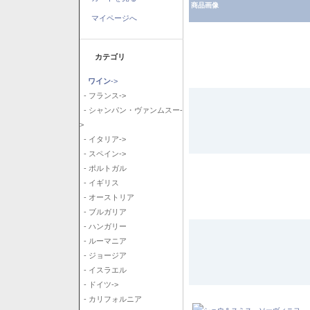
商品画像
マイページへ
カテゴリ
ワイン
->
- フランス->
- シャンパン・ヴァンムスー-
>
- イタリア->
- スペイン->
- ポルトガル
- イギリス
- オーストリア
- ブルガリア
- ハンガリー
- ルーマニア
- ジョージア
- イスラエル
- ドイツ->
- カリフォルニア