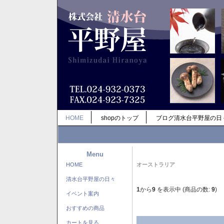
HOME
shopのトップ
ブログ清水台平野屋の日
Menu
HOME
オーストラリア
清水台平野屋の日々
1
から
9
を表示中 (商品の数:
9
)
イベント案内
おすすめの商品
カートを見る