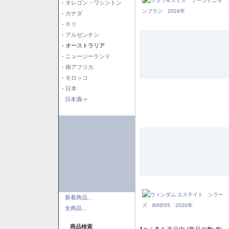
- オレゴン・ワシントン
- カナダ
- チリ
- アルゼンチン
- オーストラリア
- ニュージーランド
- 南アフリカ
- モロッコ
- 日本
日本酒->
新着商品...
全商品...
商品検索