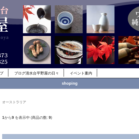
ップ
ブログ清水台平野屋の日々
イベント案内
shoping
オーストラリア
1
から
9
を表示中 (商品の数:
9
)