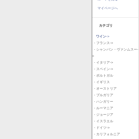
マイページへ
カテゴリ
ワイン
->
- フランス->
- シャンパン・ヴァンムスー-
>
- イタリア->
- スペイン->
- ポルトガル
- イギリス
- オーストリア
- ブルガリア
- ハンガリー
- ルーマニア
- ジョージア
- イスラエル
- ドイツ->
- カリフォルニア