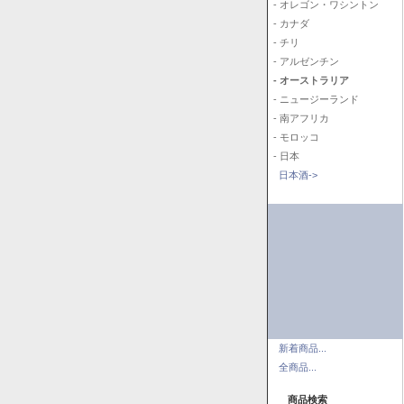
- オレゴン・ワシントン
- カナダ
- チリ
- アルゼンチン
- オーストラリア
- ニュージーランド
- 南アフリカ
- モロッコ
- 日本
日本酒->
新着商品...
全商品...
商品検索