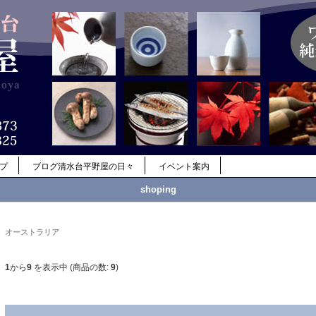
ップ
ブログ清水台平野屋の日々
イベント案内
shoping
オーストラリア
1
から
9
を表示中 (商品の数:
9
)