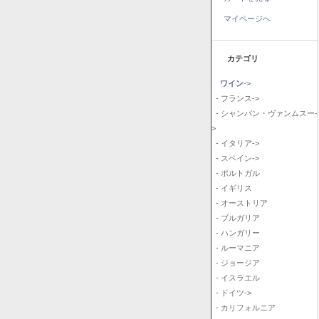
マイページへ
カテゴリ
ワイン
->
- フランス->
- シャンパン・ヴァンムスー-
>
- イタリア->
- スペイン->
- ポルトガル
- イギリス
- オーストリア
- ブルガリア
- ハンガリー
- ルーマニア
- ジョージア
- イスラエル
- ドイツ->
- カリフォルニア