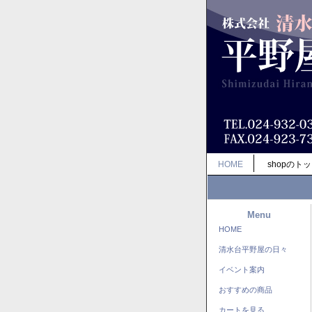
HOME
shopのト
Menu
HOME
清水台平野屋の日々
イベント案内
おすすめの商品
カートを見る