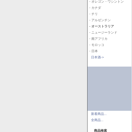
- オレゴン・ワシントン
- カナダ
- チリ
- アルゼンチン
- オーストラリア
- ニュージーランド
- 南アフリカ
- モロッコ
- 日本
日本酒->
新着商品...
全商品...
商品検索