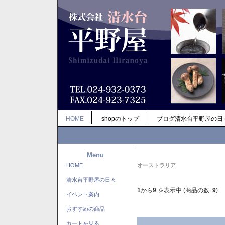
HOME
shopのトップ
ブログ清水台平野屋の日
Menu
HOME
オーストラリア
清水台平野屋の日々
1
から
9
を表示中 (商品の数:
9
)
イベント案内
おすすめの商品
カートを見る