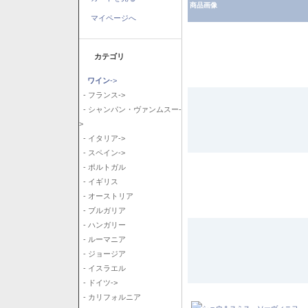
商品画像
マイページへ
カテゴリ
ワイン
->
- フランス->
- シャンパン・ヴァンムスー-
>
- イタリア->
- スペイン->
- ポルトガル
- イギリス
- オーストリア
- ブルガリア
- ハンガリー
- ルーマニア
- ジョージア
- イスラエル
- ドイツ->
- カリフォルニア