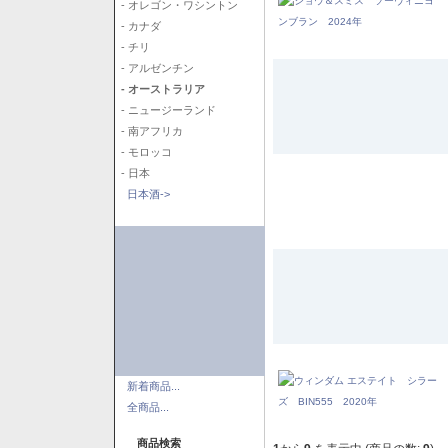
- オレゴン・ワシントン
- カナダ
- チリ
- アルゼンチン
- オーストラリア
- ニュージーランド
- 南アフリカ
- モロッコ
- 日本
日本酒->
新着商品...
全商品...
商品検索