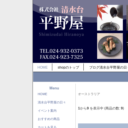
HOME
shopのトップ
ブログ清水台平野屋の日
Menu
HOME
オーストラリア
清水台平野屋の日々
1
から
9
を表示中 (商品の数:
9
)
イベント案内
おすすめの商品
カートを見る