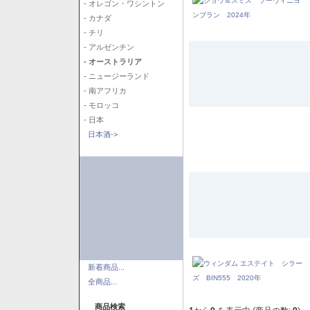
- オレゴン・ワシントン
- カナダ
- チリ
- アルゼンチン
- オーストラリア
- ニュージーランド
- 南アフリカ
- モロッコ
- 日本
日本酒->
新着商品...
全商品...
商品検索