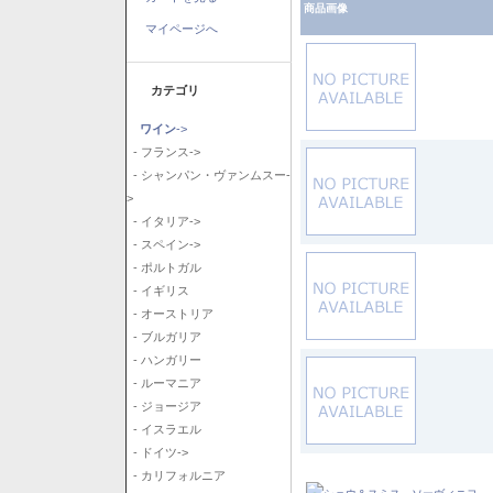
商品画像
マイページへ
カテゴリ
ワイン
->
- フランス->
- シャンパン・ヴァンムスー-
>
- イタリア->
- スペイン->
- ポルトガル
- イギリス
- オーストリア
- ブルガリア
- ハンガリー
- ルーマニア
- ジョージア
- イスラエル
- ドイツ->
- カリフォルニア