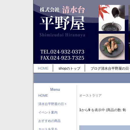
HOME
shopのトップ
ブログ清水台平野屋の日
Menu
HOME
オーストラリア
清水台平野屋の日々
1
から
9
を表示中 (商品の数:
9
)
イベント案内
おすすめの商品
カートを見る