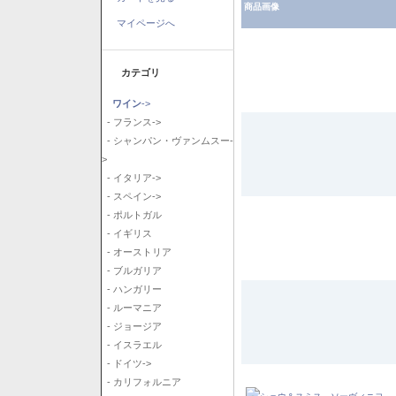
商品画像
マイページへ
カテゴリ
ワイン
->
- フランス->
- シャンパン・ヴァンムスー-
>
- イタリア->
- スペイン->
- ポルトガル
- イギリス
- オーストリア
- ブルガリア
- ハンガリー
- ルーマニア
- ジョージア
- イスラエル
- ドイツ->
- カリフォルニア