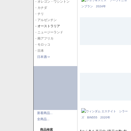
- オレゴン・ワシントン
- カナダ
- チリ
- アルゼンチン
- オーストラリア
- ニュージーランド
- 南アフリカ
- モロッコ
- 日本
日本酒->
新着商品...
全商品...
商品検索