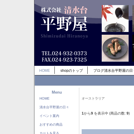
HOME
shopのトップ
ブログ清水台平野屋の日
Menu
HOME
オーストラリア
清水台平野屋の日々
1
から
9
を表示中 (商品の数:
9
)
イベント案内
おすすめの商品
カートを見る