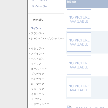
商品画像
マイページへ
カテゴリ
ワイン
->
- フランス->
- シャンパン・ヴァンムスー-
>
- イタリア->
- スペイン->
- ポルトガル
- イギリス
- オーストリア
- ブルガリア
- ハンガリー
- ルーマニア
- ジョージア
- イスラエル
- ドイツ->
- カリフォルニア