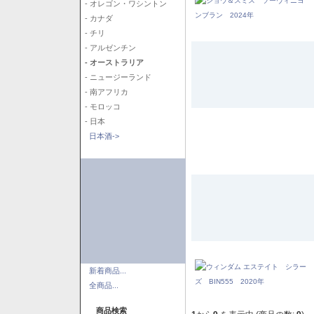
- オレゴン・ワシントン
- カナダ
- チリ
- アルゼンチン
- オーストラリア
- ニュージーランド
- 南アフリカ
- モロッコ
- 日本
日本酒->
新着商品...
全商品...
商品検索