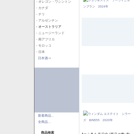
- オレゴン・ワシントン
- カナダ
- チリ
- アルゼンチン
- オーストラリア
- ニュージーランド
- 南アフリカ
- モロッコ
- 日本
日本酒->
新着商品...
全商品...
商品検索