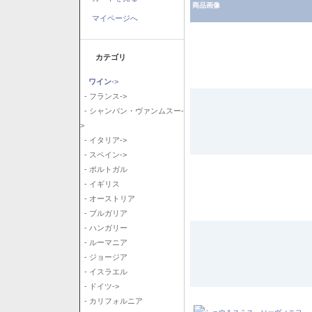
商品画像
マイページへ
カテゴリ
ワイン
->
- フランス->
- シャンパン・ヴァンムスー-
>
- イタリア->
- スペイン->
- ポルトガル
- イギリス
- オーストリア
- ブルガリア
- ハンガリー
- ルーマニア
- ジョージア
- イスラエル
- ドイツ->
- カリフォルニア