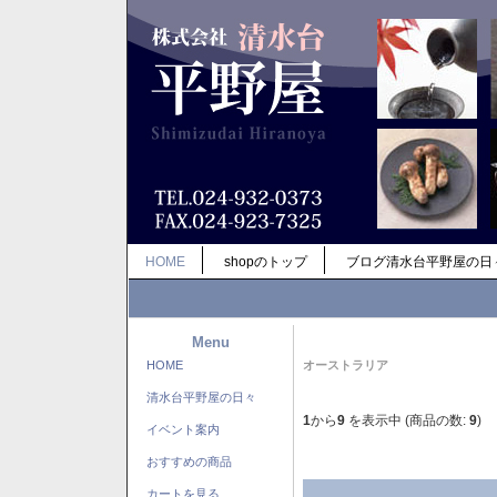
HOME
shopのトップ
ブログ清水台平野屋の日
Menu
HOME
オーストラリア
清水台平野屋の日々
1
から
9
を表示中 (商品の数:
9
)
イベント案内
おすすめの商品
カートを見る