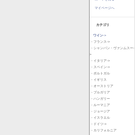
マイページへ
カテゴリ
ワイン
->
- フランス->
- シャンパン・ヴァンムスー-
>
- イタリア->
- スペイン->
- ポルトガル
- イギリス
- オーストリア
- ブルガリア
- ハンガリー
- ルーマニア
- ジョージア
- イスラエル
- ドイツ->
- カリフォルニア