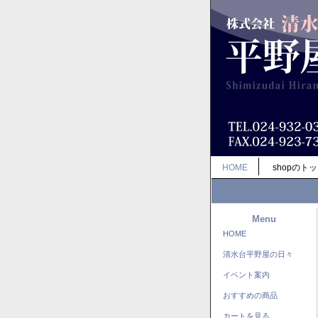
HOME
shopのト
Menu
HOME
清水台平野屋の日々
イベント案内
おすすめの商品
カートを見る