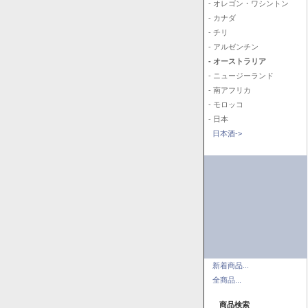
- オレゴン・ワシントン
- カナダ
- チリ
- アルゼンチン
- オーストラリア
- ニュージーランド
- 南アフリカ
- モロッコ
- 日本
日本酒->
新着商品...
全商品...
商品検索