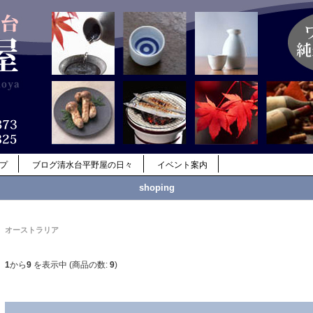
ップ
ブログ清水台平野屋の日々
イベント案内
shoping
オーストラリア
1
から
9
を表示中 (商品の数:
9
)