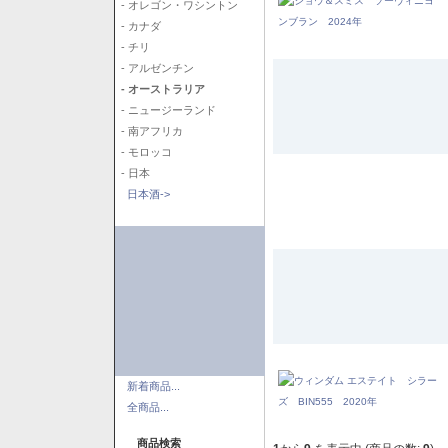
- オレゴン・ワシントン
- カナダ
- チリ
- アルゼンチン
- オーストラリア
- ニュージーランド
- 南アフリカ
- モロッコ
- 日本
日本酒->
新着商品...
全商品...
商品検索