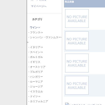
商品画像
マイページへ
カテゴリ
ワイン
->
- フランス->
- シャンパン・ヴァンムスー-
>
- イタリア->
- スペイン->
- ポルトガル
- イギリス
- オーストリア
- ブルガリア
- ハンガリー
- ルーマニア
- ジョージア
- イスラエル
- ドイツ->
- カリフォルニア