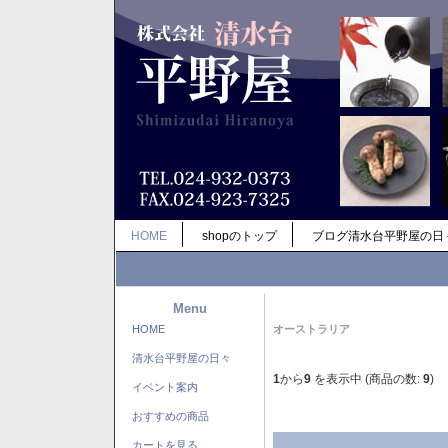
HOME
shopのトップ
ブログ清水台平野屋の日
Menu
HOME
オーストラリア
清水台平野屋の日々
1
から
9
を表示中 (商品の数:
9
)
イベント案内
おすすめの商品
カートを見る