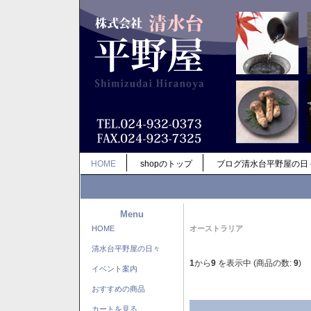
HOME
shopのトップ
ブログ清水台平野屋の日
Menu
HOME
オーストラリア
清水台平野屋の日々
1
から
9
を表示中 (商品の数:
9
)
イベント案内
おすすめの商品
カートを見る