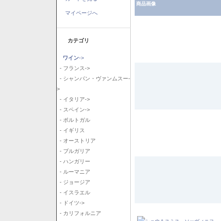
商品画像
マイページへ
カテゴリ
ワイン
->
- フランス->
- シャンパン・ヴァンムスー-
>
- イタリア->
- スペイン->
- ポルトガル
- イギリス
- オーストリア
- ブルガリア
- ハンガリー
- ルーマニア
- ジョージア
- イスラエル
- ドイツ->
- カリフォルニア