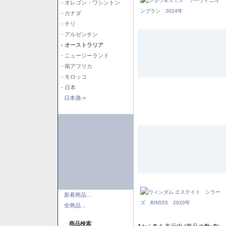
- オレゴン・ワシントン
- カナダ
- チリ
- アルゼンチン
- オーストラリア
- ニュージーランド
- 南アフリカ
- モロッコ
- 日本
日本酒->
新着商品...
全商品...
商品検索