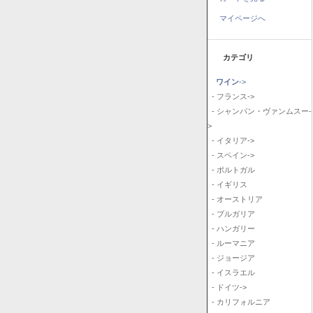
マイページへ
カテゴリ
ワイン
->
- フランス->
- シャンパン・ヴァンムスー-
>
- イタリア->
- スペイン->
- ポルトガル
- イギリス
- オーストリア
- ブルガリア
- ハンガリー
- ルーマニア
- ジョージア
- イスラエル
- ドイツ->
- カリフォルニア