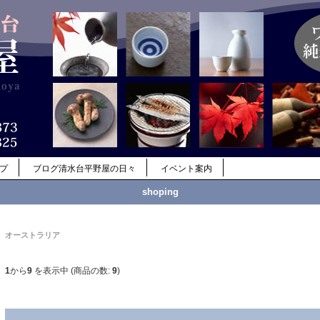
ップ
ブログ清水台平野屋の日々
イベント案内
shoping
オーストラリア
1
から
9
を表示中 (商品の数:
9
)