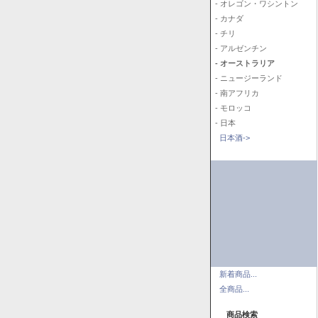
- オレゴン・ワシントン
- カナダ
- チリ
- アルゼンチン
- オーストラリア
- ニュージーランド
- 南アフリカ
- モロッコ
- 日本
日本酒->
新着商品...
全商品...
商品検索