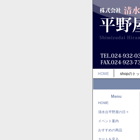
HOME
shopのト
Menu
HOME
清水台平野屋の日々
イベント案内
おすすめの商品
カートを見る