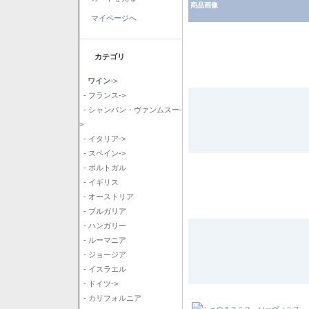
商品画像
マイページへ
カテゴリ
ワイン
->
- フランス->
- シャンパン・ヴァンムスー-
>
- イタリア->
- スペイン->
- ポルトガル
- イギリス
- オーストリア
- ブルガリア
- ハンガリー
- ルーマニア
- ジョージア
- イスラエル
- ドイツ->
- カリフォルニア