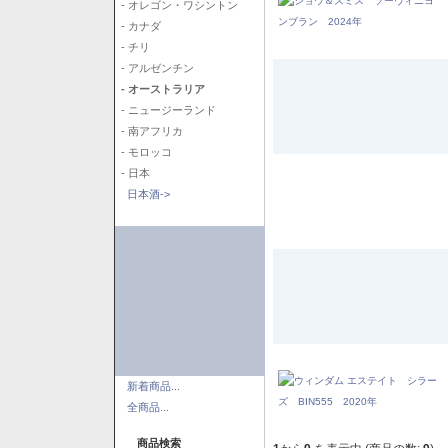
- オレゴン・ワシントン
- カナダ
- チリ
- アルゼンチン
- オーストラリア
- ニュージーランド
- 南アフリカ
- モロッコ
- 日本
日本酒->
新着商品...
全商品...
商品検索