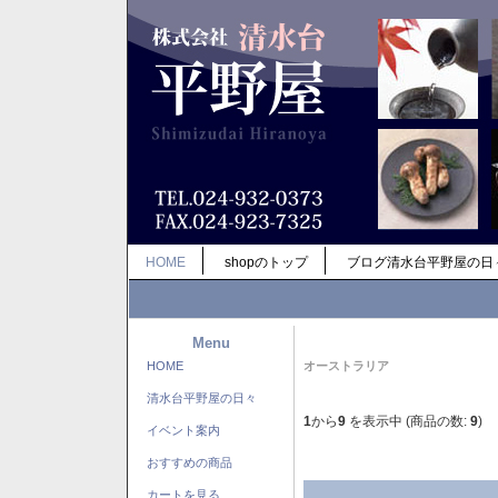
HOME
shopのトップ
ブログ清水台平野屋の日
Menu
HOME
オーストラリア
清水台平野屋の日々
1
から
9
を表示中 (商品の数:
9
)
イベント案内
おすすめの商品
カートを見る