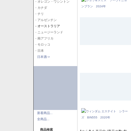
- オレゴン・ワシントン
- カナダ
- チリ
- アルゼンチン
- オーストラリア
- ニュージーランド
- 南アフリカ
- モロッコ
- 日本
日本酒->
新着商品...
全商品...
商品検索