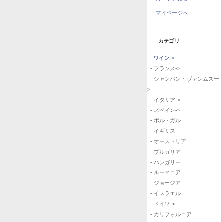
マイページへ
カテゴリ
ワイン
->
- フランス->
- シャンパン・ヴァンムスー-
>
- イタリア->
- スペイン->
- ポルトガル
- イギリス
- オーストリア
- ブルガリア
- ハンガリー
- ルーマニア
- ジョージア
- イスラエル
- ドイツ->
- カリフォルニア