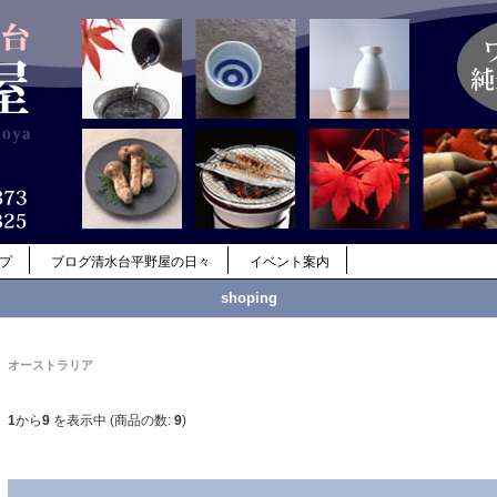
ップ
ブログ清水台平野屋の日々
イベント案内
shoping
オーストラリア
1
から
9
を表示中 (商品の数:
9
)