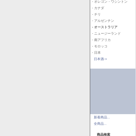
- オレゴン・ワシントン
- カナダ
- チリ
- アルゼンチン
- オーストラリア
- ニュージーランド
- 南アフリカ
- モロッコ
- 日本
日本酒->
新着商品...
全商品...
商品検索