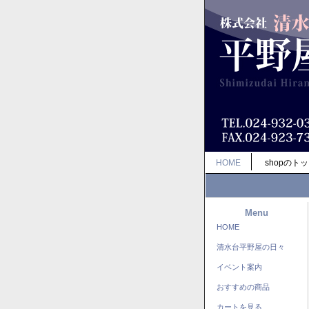
HOME
shopのト
Menu
HOME
清水台平野屋の日々
イベント案内
おすすめの商品
カートを見る