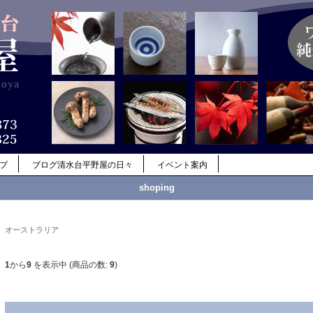
ップ
ブログ清水台平野屋の日々
イベント案内
shoping
オーストラリア
1
から
9
を表示中 (商品の数:
9
)