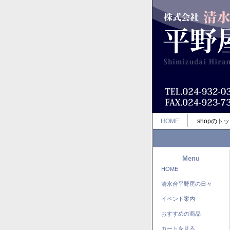
HOME
shopのト
Menu
HOME
清水台平野屋の日々
イベント案内
おすすめの商品
カートを見る