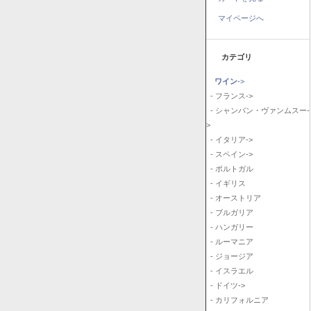
マイページへ
カテゴリ
ワイン
->
- フランス->
- シャンパン・ヴァンムスー-
>
- イタリア->
- スペイン->
- ポルトガル
- イギリス
- オーストリア
- ブルガリア
- ハンガリー
- ルーマニア
- ジョージア
- イスラエル
- ドイツ->
- カリフォルニア