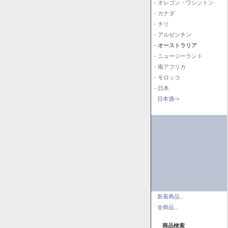
- オレゴン・ワシントン
- カナダ
- チリ
- アルゼンチン
- オーストラリア
- ニュージーランド
- 南アフリカ
- モロッコ
- 日本
日本酒->
新着商品...
全商品...
商品検索