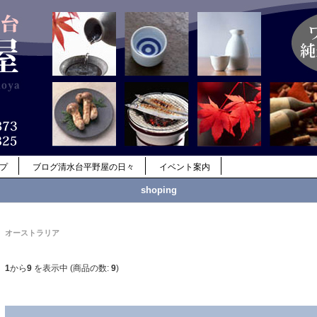
ップ
ブログ清水台平野屋の日々
イベント案内
shoping
オーストラリア
1
から
9
を表示中 (商品の数:
9
)