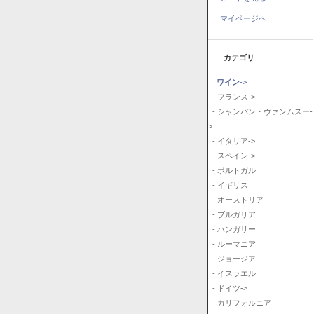
マイページへ
カテゴリ
ワイン
->
- フランス->
- シャンパン・ヴァンムスー-
>
- イタリア->
- スペイン->
- ポルトガル
- イギリス
- オーストリア
- ブルガリア
- ハンガリー
- ルーマニア
- ジョージア
- イスラエル
- ドイツ->
- カリフォルニア