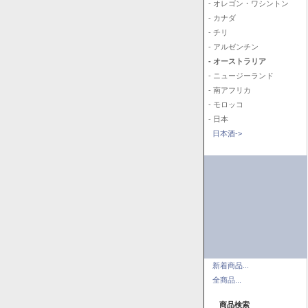
- オレゴン・ワシントン
- カナダ
- チリ
- アルゼンチン
- オーストラリア
- ニュージーランド
- 南アフリカ
- モロッコ
- 日本
日本酒->
新着商品...
全商品...
商品検索