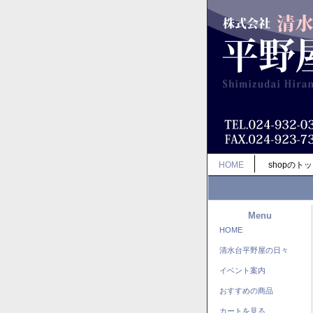
HOME
shopのト
Menu
HOME
清水台平野屋の日々
イベント案内
おすすめの商品
カートを見る