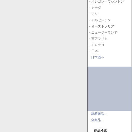
- オレゴン・ワシントン
- カナダ
- チリ
- アルゼンチン
- オーストラリア
- ニュージーランド
- 南アフリカ
- モロッコ
- 日本
日本酒->
新着商品...
全商品...
商品検索