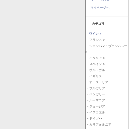
マイページへ
カテゴリ
ワイン
->
- フランス->
- シャンパン・ヴァンムスー-
>
- イタリア->
- スペイン->
- ポルトガル
- イギリス
- オーストリア
- ブルガリア
- ハンガリー
- ルーマニア
- ジョージア
- イスラエル
- ドイツ->
- カリフォルニア