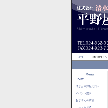
HOME
shopのト
Menu
HOME
清水台平野屋の日々
イベント案内
おすすめの商品
カートを見る