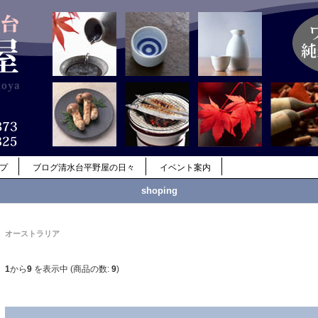
ップ
ブログ清水台平野屋の日々
イベント案内
shoping
オーストラリア
1
から
9
を表示中 (商品の数:
9
)