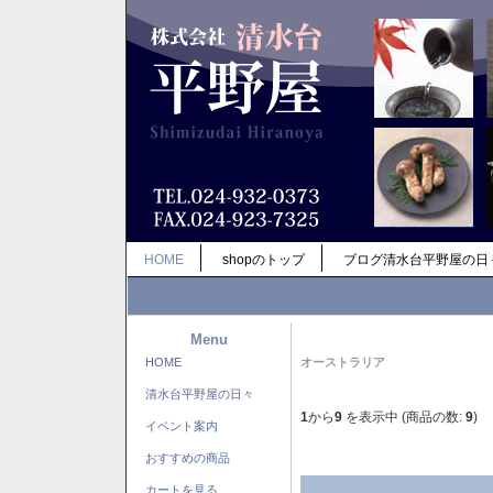
HOME
shopのトップ
ブログ清水台平野屋の日
Menu
HOME
オーストラリア
清水台平野屋の日々
1
から
9
を表示中 (商品の数:
9
)
イベント案内
おすすめの商品
カートを見る