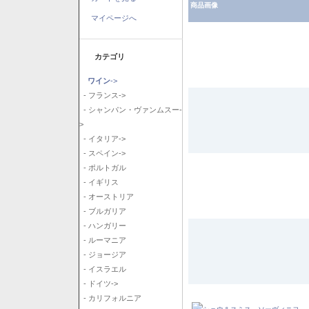
商品画像
マイページへ
カテゴリ
ワイン
->
- フランス->
- シャンパン・ヴァンムスー-
>
- イタリア->
- スペイン->
- ポルトガル
- イギリス
- オーストリア
- ブルガリア
- ハンガリー
- ルーマニア
- ジョージア
- イスラエル
- ドイツ->
- カリフォルニア