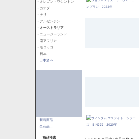
- オレゴン・ワシントン
- カナダ
- チリ
- アルゼンチン
- オーストラリア
- ニュージーランド
- 南アフリカ
- モロッコ
- 日本
日本酒->
新着商品...
全商品...
商品検索