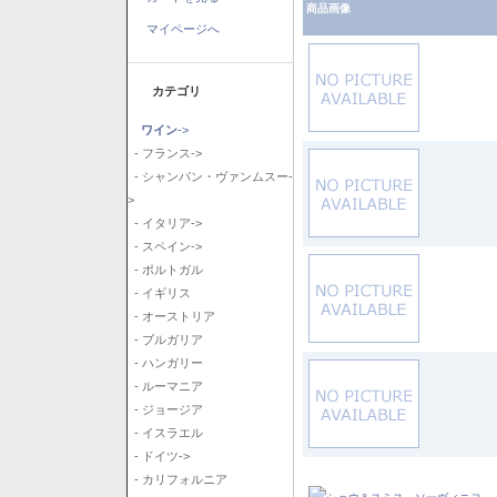
商品画像
マイページへ
カテゴリ
ワイン
->
- フランス->
- シャンパン・ヴァンムスー-
>
- イタリア->
- スペイン->
- ポルトガル
- イギリス
- オーストリア
- ブルガリア
- ハンガリー
- ルーマニア
- ジョージア
- イスラエル
- ドイツ->
- カリフォルニア