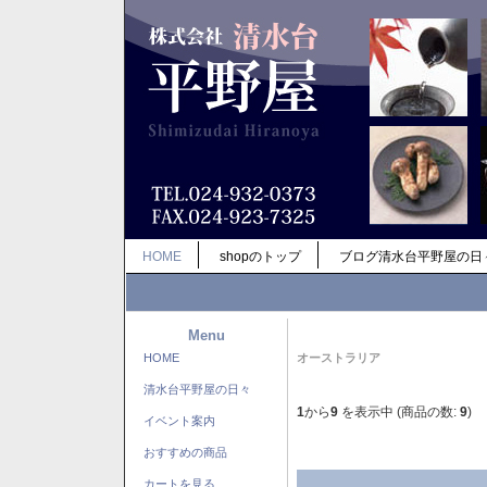
HOME
shopのトップ
ブログ清水台平野屋の日
Menu
HOME
オーストラリア
清水台平野屋の日々
1
から
9
を表示中 (商品の数:
9
)
イベント案内
おすすめの商品
カートを見る