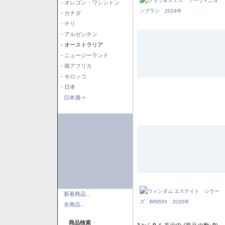
- オレゴン・ワシントン
- カナダ
- チリ
- アルゼンチン
- オーストラリア
- ニュージーランド
- 南アフリカ
- モロッコ
- 日本
日本酒->
新着商品...
全商品...
商品検索