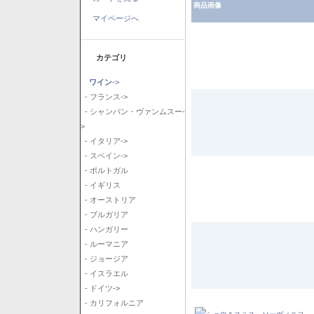
商品画像
マイページへ
カテゴリ
ワイン
->
- フランス->
- シャンパン・ヴァンムスー-
>
- イタリア->
- スペイン->
- ポルトガル
- イギリス
- オーストリア
- ブルガリア
- ハンガリー
- ルーマニア
- ジョージア
- イスラエル
- ドイツ->
- カリフォルニア