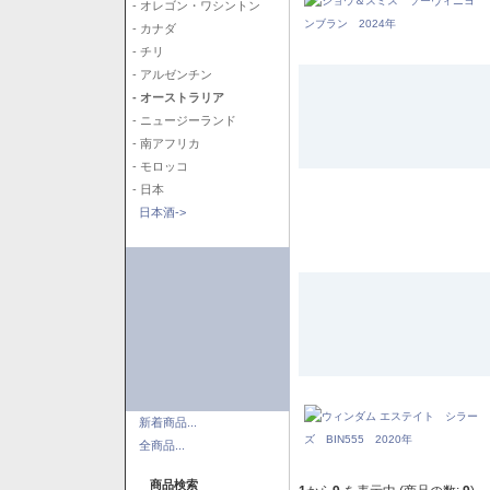
- オレゴン・ワシントン
- カナダ
- チリ
- アルゼンチン
- オーストラリア
- ニュージーランド
- 南アフリカ
- モロッコ
- 日本
日本酒->
新着商品...
全商品...
商品検索