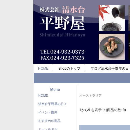
HOME
shopのトップ
ブログ清水台平野屋の日
Menu
HOME
オーストラリア
清水台平野屋の日々
1
から
9
を表示中 (商品の数:
9
)
イベント案内
おすすめの商品
カートを見る