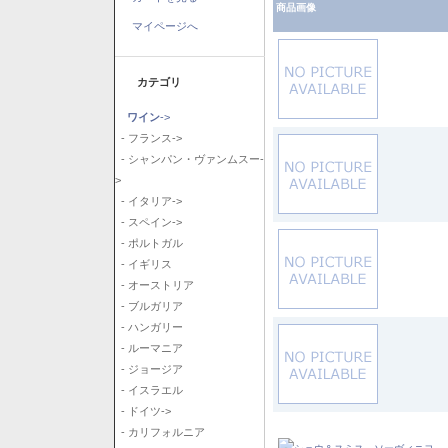
商品画像
マイページへ
カテゴリ
ワイン
->
- フランス->
- シャンパン・ヴァンムスー-
>
- イタリア->
- スペイン->
- ポルトガル
- イギリス
- オーストリア
- ブルガリア
- ハンガリー
- ルーマニア
- ジョージア
- イスラエル
- ドイツ->
- カリフォルニア