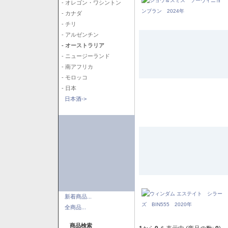
- オレゴン・ワシントン
- カナダ
- チリ
- アルゼンチン
- オーストラリア
- ニュージーランド
- 南アフリカ
- モロッコ
- 日本
日本酒->
新着商品...
全商品...
商品検索