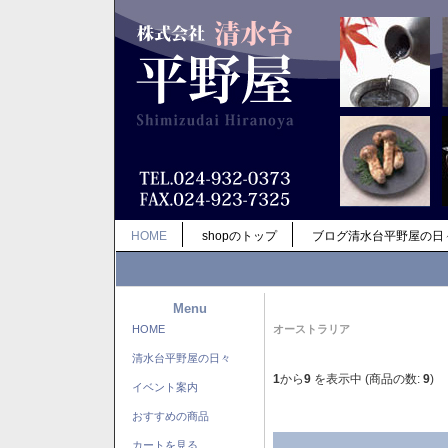
HOME
shopのトップ
ブログ清水台平野屋の日
Menu
HOME
オーストラリア
清水台平野屋の日々
1
から
9
を表示中 (商品の数:
9
)
イベント案内
おすすめの商品
カートを見る