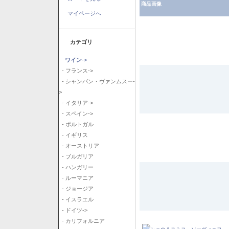
商品画像
マイページへ
カテゴリ
ワイン
->
- フランス->
- シャンパン・ヴァンムスー-
>
- イタリア->
- スペイン->
- ポルトガル
- イギリス
- オーストリア
- ブルガリア
- ハンガリー
- ルーマニア
- ジョージア
- イスラエル
- ドイツ->
- カリフォルニア