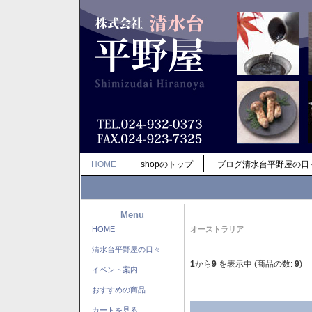
HOME
shopのトップ
ブログ清水台平野屋の日
Menu
HOME
オーストラリア
清水台平野屋の日々
1
から
9
を表示中 (商品の数:
9
)
イベント案内
おすすめの商品
カートを見る