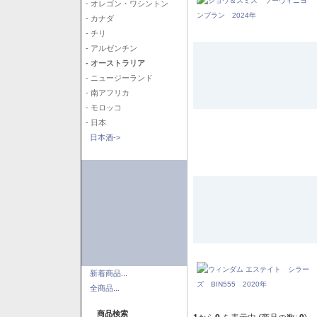
- オレゴン・ワシントン
- カナダ
- チリ
- アルゼンチン
- オーストラリア
- ニュージーランド
- 南アフリカ
- モロッコ
- 日本
日本酒->
新着商品...
全商品...
商品検索