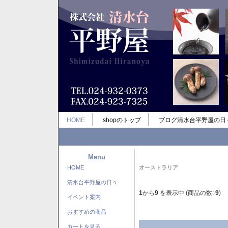
HOME
shopのトップ
ブログ清水台平野屋の日
Menu
HOME
オーストラリア
清水台平野屋の日々
1
から
9
を表示中 (商品の数:
9
)
イベント案内
おすすめの商品
カートを見る