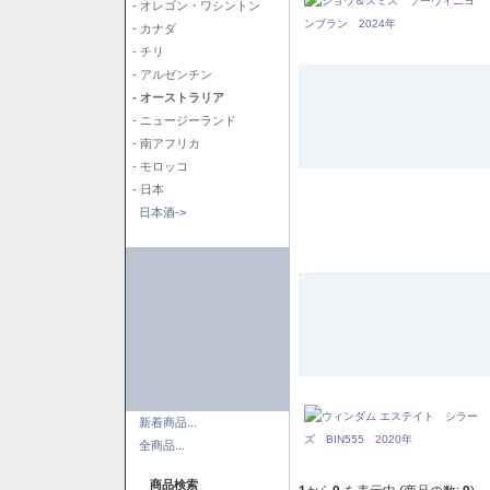
- オレゴン・ワシントン
- カナダ
- チリ
- アルゼンチン
- オーストラリア
- ニュージーランド
- 南アフリカ
- モロッコ
- 日本
日本酒->
新着商品...
全商品...
商品検索