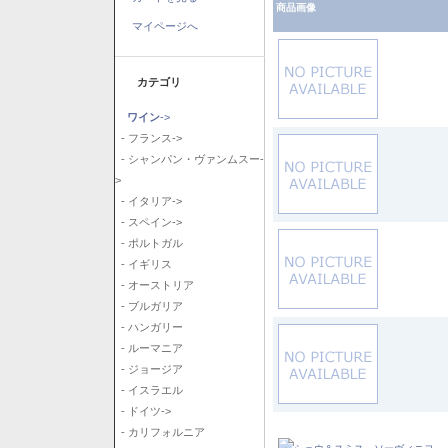
商品画像
マイページへ
カテゴリ
ワイン
->
- フランス->
- シャンパン・ヴァンムスー-
>
- イタリア->
- スペイン->
- ポルトガル
- イギリス
- オーストリア
- ブルガリア
- ハンガリー
- ルーマニア
- ジョージア
- イスラエル
- ドイツ->
- カリフォルニア