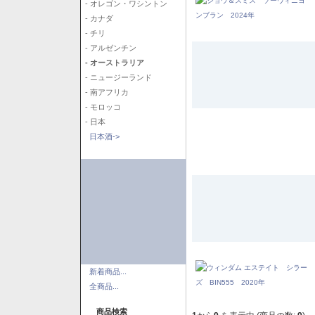
- オレゴン・ワシントン
- カナダ
- チリ
- アルゼンチン
- オーストラリア
- ニュージーランド
- 南アフリカ
- モロッコ
- 日本
日本酒->
新着商品...
全商品...
商品検索