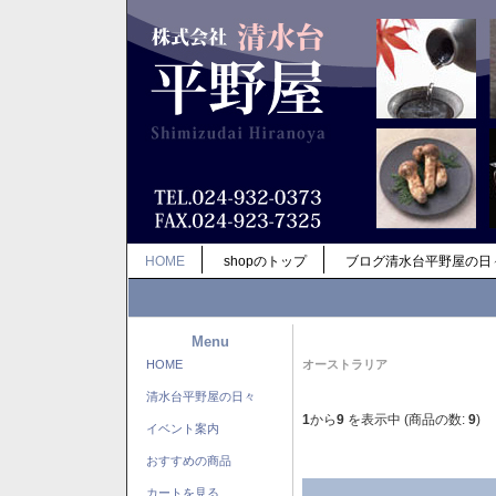
HOME
shopのトップ
ブログ清水台平野屋の日
Menu
HOME
オーストラリア
清水台平野屋の日々
1
から
9
を表示中 (商品の数:
9
)
イベント案内
おすすめの商品
カートを見る