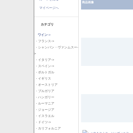
商品画像
マイページへ
カテゴリ
ワイン
->
- フランス->
- シャンパン・ヴァンムスー-
>
- イタリア->
- スペイン->
- ポルトガル
- イギリス
- オーストリア
- ブルガリア
- ハンガリー
- ルーマニア
- ジョージア
- イスラエル
- ドイツ->
- カリフォルニア